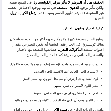
الحقيقة هي أن المؤشر لا يتأثر بتركيز الكوليسترول
في المنتج نفسه
ولكن يتأثر بوجود
الدهون المشبعة
في غيابهم ووجود الأحماض الدهنية
غير المشبعة فإنه يتم تطهير الجسم بسبب عدم
ارتفاع الك
و
ليسترول
السيئ.
كيفية اختيار وطهي الحبار:
يطبخ الحبار بسرعة كبيرة ولا يمكن طهيه أكثر من اللازم سواء كان
هناك كولسترول في الحبار فقد اكتشفنا أنه بغض النظر عن مقدار
احتوائه ستفقد
المأكولات البحرية
خصائصها المفيدة مع الاختيار
والتحضير الخاطئين ولمعرفة كيفية اختيار الحبار الصحيح:
يجب تجميد الذبيحة مرة واحدة فإنه عند إعادة تجميده يكتسب طعمًا مرًا.
لا تشتري الحبار العالق أعط الأفضلية للحزم الفردية.
لون الجلد رمادي أرجواني أو بني مائل للوردي مع اللحم الأبيض.
يشير اللون الأصفر إلى تعفن
اللحوم
.
لحم الحبار المقشر يخلو من جميع الخصائص المفيدة.
عند اللمس يجب أن تكون جثة الرخويات كثيفة وليست مترهلة ومائية.
ولتجنب الزيادة الحادة في
نسبة الكوليسترول في الدم
يجب اتباع