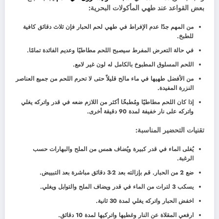
بعض القواعد عند طهي المأكولات البحرية:
من المهم جدًا عدم الإفراط في طهي لحم الحبار فإن ثلاث دقائق كافية
للطبخ.
في حالة التعرض المفرط سيصبح اللحم مطاطيًا وعديم الفائدة تمامًا.
اللحم المسلوق المطبوخ بالكامل له لون غير لامع.
من الأفضل طهيها في ماء مالح قليلاً حتى لا تحرم اللحم من جميع العناصر
النزرة المفيدة.
إذا كان اللحم مطاطيًا ومُطبخًا أكثر من اللازم ضعه في قدر واتركه يغلي
واتركه على نار خفيفة لمدة 90 دقيقة أخرى.
تقنيات التحضير المناسبة:
يُغلى الماء في قدر كبيرة ويُضاف همس من الملح والبهارات حسب
الرغبة.
ضع 2 من الحبار. قم بإزالته بعد 2-3 دقائق مباشرة بعد التبييض.
يسكب 3 لترات من الماء في قدر ويضاف الملح والتوابل ويغلي.
اخفض الحبار واتركه يغلي لمدة 30 ثانية.
ارفعي المقلاة عن النار وغطيها واتركيها لمدة 10 دقائق.