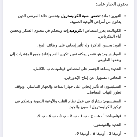
يحتوي الحبار على:
التورين: مادة
تخفض نسبة الكوليسترول
وتحسن حالة المرضى الذين
يعانون من أمراض الأوعية الدموية.
الكوبالت: يعزز امتصاص
الكربوهيدرات
ويتحكم في محتوى السكر ويحسن
أداء البنكرياس.
اليود: يحسن الذاكرة وله تأثير إيجابي على وظائف المخ.
الموليبدينوم: هو عنصر يمكنه تغيير تكوين الدم وإعادة جميع المؤشرات إلى
وضعها الطبيعي.
الحديد: يساعد الجسم على امتصاص فيتامينات ب بالكامل.
النحاس: مسؤول عن إنتاج الإندورفين.
السيلينيوم: له تأثير إيجابي على جهاز المناعة والجهاز التناسلي ويوقف
تطور التهاب المفاصل.
المغنيسيوم: يشارك في عمل نظام القلب والأوعية الدموية ويتحكم في
تركيز الكوليسترول السيئ والجيد.
فيتامينات: أ ، هـ ، ج ، ب 1 ، ب 2 ، ب 3 ، ب 6 ، ب 9.
الحديد والفوسفور.
أوميغا 3 ، أوميغا 6 ، أوميغا 9.