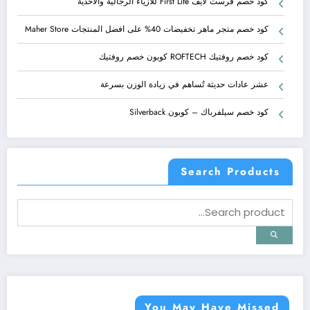
كود خصم فرست لايف First Life للازياء الرجالية والأحذية
كود خصم متجر ماهر تخفيضات 40% على افضل المنتجات Maher Store
كود خصم روفتيك ROFTECH كوبون خصم روفتيك
عشر عادات حديثة تُساهم في زيادة الوزن بسرعة
كود خصم سيلفرباك – كوبون Silverback
Search Products
You May Have Missed