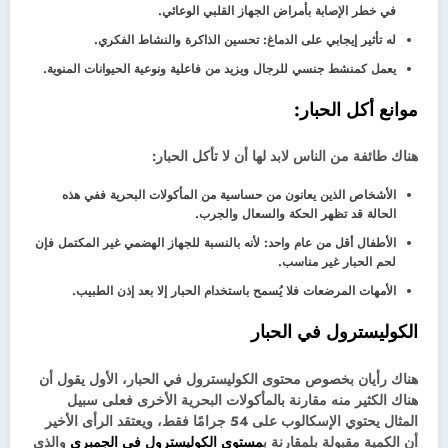
في خطر الإصابة بأمراض الجهاز القلبي الوعائي.
له تأثير إيجابي على الدماغ: تحسين الذاكرة والنشاط الفكري.
يعمل كمنشط جنسي للرجال ويزيد من فاعلية ونوعية الحيوانات المنوية.
موانع أكل الحبار:
هناك طائفة من الناس لابد لها أن لا تأكل الحبار:
الأشخاص الذين يعانون من حساسية من المأكولات البحرية ففي هذه
الحالة قد تظهر الحكة والسعال والجرب.
الأطفال أقل من عام واحد: لأنه بالنسبة للجهاز الهضمي غير المكتمل فإن
لحم الحبار غير مناسب.
الأمهات المرضعات فلا يُسمح باستخدام الحبار إلا بعد إذن الطبيب.
الكوليسترول في الحبار
هناك رأيان بخصوص محتوى الكوليسترول في الحبار، الأول يقول أن
هناك الكثير منه مقارنة بالمأكولات البحرية الأخرى فعلى سبيل
المثال يحتوي الإسكالوب على 54 جرامًا فقط، ويعتقد الرأى الأخير
أن الكمية مقبولة بلمقارنة ب
مستوى الكوليسترول في الجمبري
والذي