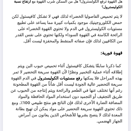
هل القهوة ترفع الكولسترول؟ هل من الممكن شرب القهوة مع
ارتفاع نسبة
الكوليسترول
؟
لا يتم تحميص الفاصوليا الخضراء لذلك فهي لا تشكل كافيستول لكن
حمض الكلوروجينيك موجود بكميات كبيرة مما يساعد على تطبيع
مستويات الكوليسترول في الدم ولا تحتوي القهوة الخضراء على
الرائحة الكامنة في القهوة السوداء ولكنها تحتوي على نفس القدر
من الكافيين لذلك فإن صفاته المنشط والمحفزة ليست أقل.
قهوة فورية:
كما ذكرنا سابقًا يتشكل كافيستول أثناء تحميص حبوب البن ويتم
إطلاقه أثناء عملية التخمير ونظرًا لأن القهوة سريعة التحضير لا تمر
بهذه المراحل فلا يمكنها
رفع مستويات الكوليسترول
في الدم القهوة
سريعة التحضير عالية الجودة ليست أقل شأناً من القهوة المطحونة
رغم أنها تختلف عنها في الطعم والرائحة ويتم إنتاجه من الحبوب عن
طريق التجفيف أو التجميد دون استخدام المواد الحافظة والمواد
المضافة الضارة الأخرى لذلك فإن الناتج هو منتج طبيعي 100٪. ومع
ذلك تحتوي القهوة سريعة التحضير على مواد يمكن أن تهيج بطانة
المعدة لذلك لا ينصح بشربها للأشخاص الذين يعانون من أمراض
الجهاز الهضمي.