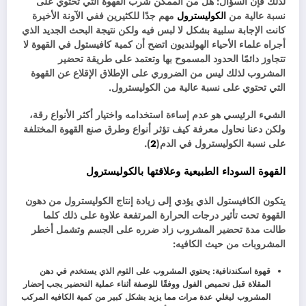
لذلك فإن السؤال: هل من الممكن شرب القهوة التي تحتوي على
نسبة عالية من
الكوليسترول
مهم جدًا للكثيرين ففي الآونة الأخيرة
كانت الإجابة سلبية بشكل لا لبس فيه ولكن نتيجة البحث الجديد الذي
أجراه علماء الأحياء الهولنديون اتضح أن كمية كافيستول في القهوة لا
تتجاوز دائمًا الحدود المسموح بها وتعتمد على طريقة تحضير
المشروب لذلك ليس من الضروري على الإطلاق الإقلاع عن القهوة
التي تحتوي على نسبة عالية من الكوليسترول.
الشيء الرئيسي هو عدم إساءة استخدامه واختيار أكثر الأنواع رقة،
ولكن دعنا نحاول معرفة كيف تؤثر أنواع وطرق صنع القهوة المختلفة
على نسبة الكوليسترول في الدم(
2
).
القهوة السوداء الطبيعية وعلاقتها بالكوليسترول
يتكون الكافيستول الذي يؤدي إلى زيادة إنتاج الكوليسترول من دهون
القهوة تحت تأثير درجات الحرارة المرتفعة علاوة على ذلك كلما
طالت مدة تحضير المشروب زاد ضرره على الجسم وتشمل أخطر
المشروبات من حيث الكافيه:
قهوة اسكندنافية: يحتوي المشروب على الثوم الذي يستخدم في دهن
المقلاة قبل تحميص الفول ووفقًا للوصفة أثناء عملية التحضير يجب إحضار
المشروب ليغلي عدة مرات مما يزيد بشكل كبير من كمية الكافيه المركب