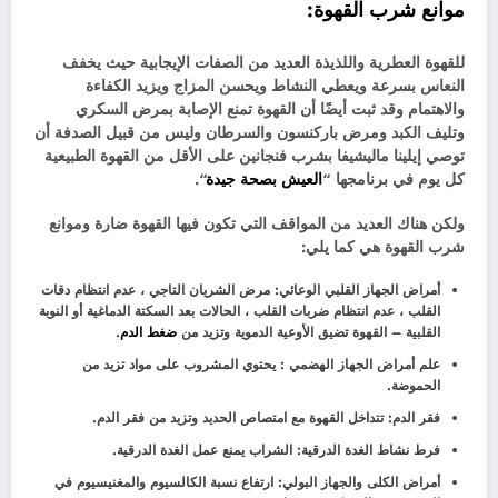
موانع شرب القهوة:
للقهوة العطرية واللذيذة العديد من الصفات الإيجابية حيث يخفف
النعاس بسرعة ويعطي النشاط ويحسن المزاج ويزيد الكفاءة
والاهتمام وقد ثبت أيضًا أن القهوة تمنع الإصابة بمرض السكري
وتليف الكبد ومرض باركنسون والسرطان وليس من قبيل الصدفة أن
توصي إيلينا ماليشيفا بشرب فنجانين على الأقل من القهوة الطبيعية
كل يوم في برنامجها “
العيش بصحة جيدة
“.
ولكن هناك العديد من المواقف التي تكون فيها القهوة ضارة وموانع
شرب القهوة هي كما يلي:
أمراض الجهاز القلبي الوعائي: مرض الشريان التاجي ، عدم انتظام دقات
القلب ، عدم انتظام ضربات القلب ، الحالات بعد السكتة الدماغية أو النوبة
القلبية – القهوة تضيق الأوعية الدموية وتزيد من
ضغط الدم
.
علم أمراض الجهاز الهضمي : يحتوي المشروب على مواد تزيد من
الحموضة.
فقر الدم: تتداخل القهوة مع امتصاص الحديد وتزيد من فقر الدم.
فرط نشاط الغدة الدرقية: الشراب يمنع عمل الغدة الدرقية.
أمراض الكلى والجهاز البولي: ارتفاع نسبة الكالسيوم والمغنيسيوم في