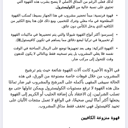
لذلك فعلى الرغم من المذاق الأصلي لا ينصح بشرب هذه القهوة التي
تحتوي على نسبة عالية من
الكوليسترول
.
قهوة فرنسية: مبدأ تحضير مشروب في هذا الجهاز بسيط: تُسكب القهوة
المطحونة في ماء مغلي وتترك للتخمير، ومع ذلك فإن هذا ينتج الكثير من
الكافيه الذي يدخل الكأس دون عائق.
إسبرسو: أكثر أنواع القهوة شيوعًا والتي يتم تحضيرها في ماكينات القهوة
أو تخميرها في تركيا لبضع دقائق مما يساهم في تكوين كافيستول(
3
).
القهوة التركية: وهى بعد تجهيزها توضع على الرمال الساخنة في الوقت
نفسه فلا يغلي المشروب بل يتم تسخينه فقط وبالتالي لا يكون للدهون
وقت للتحول إلى مركب ضار.
في الآونة الأخيرة كانت آلات القهوة شائعة حيث يتم ترشيح
المشروب من خلال فوهات خاصة مصنوعة من الورق، في هذه
الحالة سيبقى المقهى بأكمله على المرشح والمشروب غير ضار تمامًا
مثل هذه القهوة لا ترفع مستويات الكوليسترول ويمكن تناولها حتى مع
تصلب الشرايين، إن الاعتقاد بأن إضافة الحليب أو الكريم إلى القهوة
يجعلها أكثر أمانًا ليس صحيحًا، في الواقع لا تعمل منتجات الألبان على
تحييد كافيستول فهي تخفف فقط مذاق المشروب.
قهوة منزوعة الكافيين