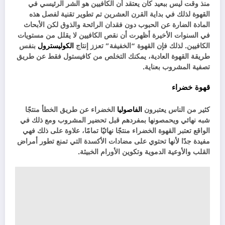
منذ وقت ليس ببعيد كان يعتقد أن الكافيين هو الشر الرئيسي في
القهوة لذلك في بداية القرن العشرين تم تطوير تقنية لفصل هذه
المادة الضارة عن الحبوب دون فقدان الرائحة والذوق لكن الأبحاث
في السنوات الأخيرة أظهرت أن نقص الكافيين لا يقلل من مستويات
الكافيين. لذلك فإن القهوة “الخفيفة” تعزز إنتاج
الكوليسترول
بنفس
طريقة القهوة العادية، يمكنك التخلص من كافيستول فقط عن طريق
تصفية المشروب بعناية.
قهوة خضراء
كثير من الناس يعتبرون
الفاصوليا
الخضراء عن طريق الخطأ منتجًا
شبه نهائي ويحمصونها بمفردهم قبل تحضير المشروب ومع ذلك في
الواقع تعتبر القهوة الخضراء منتجًا نهائيًا تمامًا، علاوة على ذلك فهي
مفيدة جدًا لأنها تحتوي على مضادات الأكسدة التي تمنع تطور أمراض
القلب والأوعية الدموية وتكوين الأورام الخبيثة.