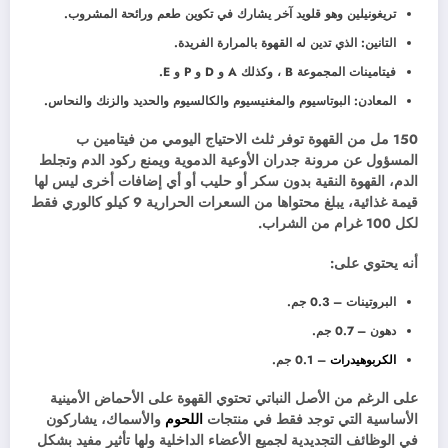
تريغونيلين وهو قلويد آخر يشارك في تكوين طعم ورائحة المشروب.
التانين: الذي تدين له القهوة بالمرارة الفريدة.
فيتامينات المجموعة B ، وكذلك A و D و P و E.
المعادن: البوتاسيوم والمغنيسيوم والكالسيوم والحديد والزنك والنحاس.
150 مل من القهوة توفر ثلث الاحتياج اليومي من فيتامين ب
المسؤول عن مرونة جدران الأوعية الدموية ويمنع ركود الدم وتجلط
الدم، القهوة النقية بدون سكر أو حليب أو أي إضافات أخرى ليس لها
قيمة غذائية، يبلغ محتواها من السعرات الحرارية 9 كيلو كالوري فقط
لكل 100 غرام من الشراب.
أنه يحتوي على:
البروتينات – 0.3 جم.
دهون – 0.7 جم.
الكربوهيدرات
– 0.1 جم.
على الرغم من الأصل النباتي تحتوي القهوة على الأحماض الأمينية
الأساسية التي توجد فقط في منتجات
اللحوم
والأسماك، يشاركون
في الوظائف التجديدية لجميع الأعضاء الداخلية ولها تأثير مفيد بشكل