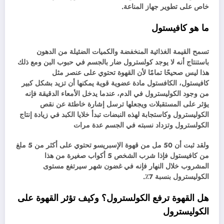
خاص على تطوير جهاز المناعة.
ما هو كافيستول
تسمح القيمة الغذائية المنخفضة والكميات الضئيلة من الدهون
باستنتاج أنه لا يوجد كولسترول ضار بالجسم في حبوب البن ومع ذلك
هذا ليس صحيحًا تمامًا لأن القهوة تحتوي على عنصر مثل
كافيستول، الكافستول مادة عضوية قوية يمكنها أن تزيد بشكل كبير
من وجود الكوليسترول في الدم، عندما يدخل الأمعاء الدقيقة فإنه
يؤثر على المستقبلات ويجعلها ترسل إشارة خاطئة عن نقص
الكوليسترول وكاستجابة لهذه النبضات تبدأ خلايا الكبد في زيادة إنتاج
الكولسترول وتزداد نسبته في الجسم عدة مرات
ولقد ثبت أن 50 مل من قهوة الإسبريسو تحتوي على أكثر من 5 ملغ
من كافيستول فإذا شرب الشخص 5 أكواب صغيرة من هذا
المشروب خلال النهار فإنه في غضون شهر سيرتفع مستوى
الكوليسترول بنسبة 7٪.
هل القهوة ترفع الكولسترول؟ وكيف تؤثر القهوة على
الكوليسترول