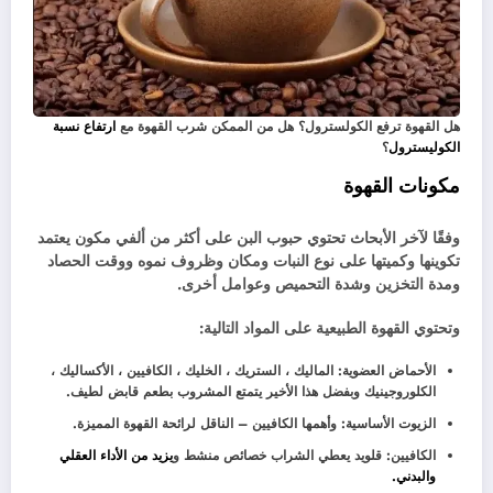
هل القهوة ترفع الكولسترول؟ هل من الممكن شرب القهوة مع
ارتفاع نسبة
الكوليسترول
؟
مكونات القهوة
وفقًا لآخر الأبحاث تحتوي حبوب البن على أكثر من ألفي مكون يعتمد
تكوينها وكميتها على نوع النبات ومكان وظروف نموه ووقت الحصاد
ومدة التخزين وشدة التحميص وعوامل أخرى.
وتحتوي القهوة الطبيعية على المواد التالية:
الأحماض العضوية: الماليك ، الستريك ، الخليك ، الكافيين ، الأكساليك ،
الكلوروجينيك وبفضل هذا الأخير يتمتع المشروب بطعم قابض لطيف.
الزيوت الأساسية: وأهمها الكافيين – الناقل لرائحة القهوة المميزة.
الكافيين: قلويد يعطي الشراب خصائص منشط و
يزيد من الأداء العقلي
والبدني.