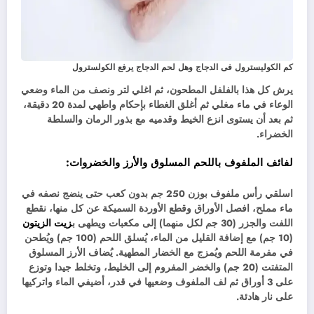
كم الكوليسترول فى الدجاج وهل لحم الدجاج يرفع الكولسترول
يرش كل هذا بالفلفل المطحون، ثم اغلي لتر ونصف من الماء وضعي
الوعاء في ماء مغلي ثم أغلق الغطاء بإحكام واطهي لمدة 20 دقيقة،
ثم بعد أن يستوى انزع الخيط وقدميه مع بذور الرمان والسلطة
الخضراء.
لفائف الملفوف باللحم المسلوق والأرز والخضروات:
اسلقي رأس ملفوف بوزن 250 جم بدون كعب حتى ينضج نصفه في
ماء مملح، افصل الأوراق وقطع الأوردة السميكة عن كل منها، نقطع
اللفت والجزر (30 جم لكل منهما) إلى مكعبات ويطهى ب
زيت الزيتون
(10 جم) مع إضافة القليل من الماء، يُسلق اللحم (100 جم) ويُطحن
في مفرمة اللحم ويُمزج مع الخضار المطهية. يُضاف الأرز المسلوق
المتفتت (20 جم) والخضر المفروم إلى الخليط، وتخلط جيدا وتوزع
على 3 أوراق ثم لف الملفوف وضعيها في قدر، أضيفي الماء واتركيها
على نار هادئة.