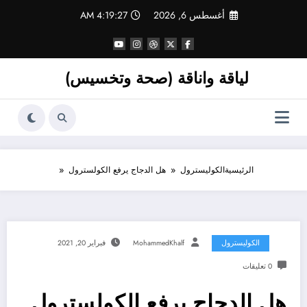
لتجاوز
أغسطس 6, 2026
4:19:28 AM
لى
لمحتوى
لياقة واناقة (صحة وتخسيس)
الرئيسية
الكوليسترول
هل الدجاج يرفع الكولسترول
الكوليسترول
MohammedKhalf
فبراير 20, 2021
0 تعليقات
هل الدجاج يرفع الكولسترول