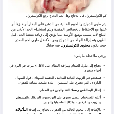
كم الكوليسترول فى الدجاج وهل لحم الدجاج يرفع الكولسترول
يتم طهي الدجاج واللحوم الخالية من الدهن على البخار أو خبزها أو
غليها مع الاحتفاظ بالخصائص المفيدة ويتم استخدام الحد الأدنى من
الملح لأنه يسبب توسع الأوعية مما يؤدي إلى زيادة ضغط الدم، قبل
الطهي يتم إزالة الجلد من الدجاج ومن الأفضل طهي لحم الصدر
حيث يكون
محتوى الكوليسترول
فيه ضئيلًا.
يرجى ملاحظة ما يلي:
تحتاج إلى تناول الطعام ومراقبة النظام على الأقل 4 مرات في اليوم في
أجزاء صغيرة.
تستخدم في الزيوت النباتية الغذائية ، الحنطة السوداء ، فول الصويا ،
البازلاء ، التي تحتوي على ليسيتين – مادة طبيعية مضادة للدهون.
إدخال البطاطس و
سمك القد
والجبن في الطعام.
أغذية للاستخدام اليومي تحتوي على البوتاسيوم: البرتقال و
المشمش
والزبيب والكرفس ، وكذلك الفاصوليا و
الجبن
.
بالإضافة إلى اللحوم الخالية من الدهون ، تحتاج إلى إضافة
المأكولات