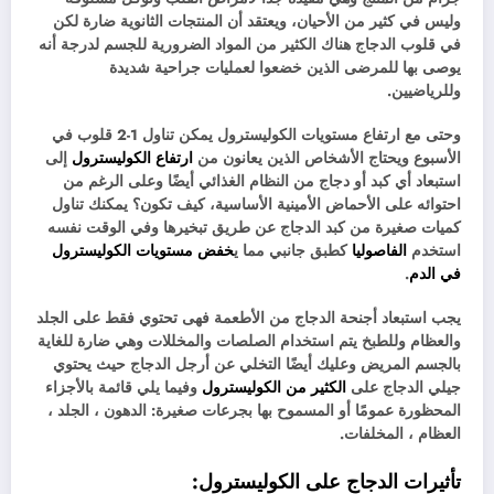
وليس في كثير من الأحيان، ويعتقد أن المنتجات الثانوية ضارة لكن
في قلوب الدجاج هناك الكثير من المواد الضرورية للجسم لدرجة أنه
يوصى بها للمرضى الذين خضعوا لعمليات جراحية شديدة
وللرياضيين.
وحتى مع ارتفاع مستويات الكوليسترول يمكن تناول 1-2 قلوب في
الأسبوع ويحتاج الأشخاص الذين يعانون من
ارتفاع الكوليسترول
إلى
استبعاد أي كبد أو دجاج من النظام الغذائي أيضًا وعلى الرغم من
احتوائه على الأحماض الأمينية الأساسية، كيف تكون؟ يمكنك تناول
كميات صغيرة من كبد الدجاج عن طريق تبخيرها وفي الوقت نفسه
استخدم
الفاصوليا
كطبق جانبي مما ي
خفض مستويات الكوليسترول
في الدم
.
يجب استبعاد أجنحة الدجاج من الأطعمة فهى تحتوي فقط على الجلد
والعظام وللطبخ يتم استخدام الصلصات والمخللات وهي ضارة للغاية
بالجسم المريض وعليك أيضًا التخلي عن أرجل الدجاج حيث يحتوي
جيلي الدجاج على
الكثير من الكوليسترول
وفيما يلي قائمة بالأجزاء
المحظورة عمومًا أو المسموح بها بجرعات صغيرة: الدهون ، الجلد ،
العظام ، المخلفات.
تأثيرات الدجاج على الكوليسترول: