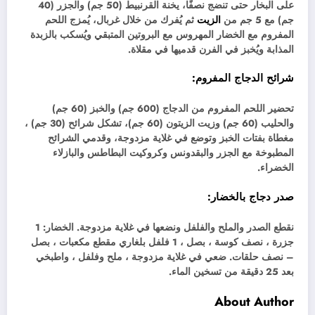
على البخار حتى تنضج نصفًا، يخنة القرنبيط (50 جم) والجزر (40
جم) مع 5 جم من
الزيت
ثم يُفرك من خلال غربال، يُمزج اللحم
المفروم مع الخضار المهروس مع البروتين المتبقي ويُسكب بالزبدة
المذابة ويُخبز في الفرن قدميها في مقلاة.
شرائح الدجاج المفروم:
تحضير اللحم المفروم من الدجاج (600 جم) والخبز (60 جم)
والحليب (60 جم) وزيت الزيتون (60 جم)، تشكل شرائح (30 جم) ،
مغطاة بفتات الخبز وتوضع في غلاية مزدوجة، وقدمي الشرائح
المطبوخة مع الجزر والبقدونس وكروكيت البطاطس والبازلاء
الخضراء.
صدر دجاج بالخضار:
نقطع الصدر والملح والفلفل ونضعها في غلاية مزدوجة. الخضار: 1
جزرة ، نصف كوسة ، بصل ، 1 فلفل بلغاري مقطع مكعبات ، بصل
– نصف حلقات. ضعي في غلاية مزدوجة ، ملح وفلفل ، واطبخي
بعد 25 دقيقة من تسخين الماء.
About Author