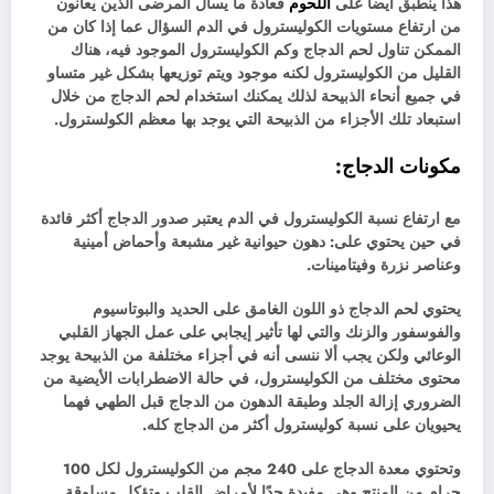
هذا ينطبق أيضا على
اللحوم
فعادة ما يسأل المرضى الذين يعانون
من ارتفاع مستويات الكوليسترول في الدم السؤال عما إذا كان من
الممكن تناول لحم الدجاج وكم الكوليسترول الموجود فيه، هناك
القليل من الكوليسترول لكنه موجود ويتم توزيعها بشكل غير متساو
في جميع أنحاء الذبيحة لذلك يمكنك استخدام لحم الدجاج من خلال
استبعاد تلك الأجزاء من الذبيحة التي يوجد بها معظم الكولسترول.
مكونات الدجاج:
مع ارتفاع نسبة الكوليسترول في الدم يعتبر صدور الدجاج أكثر فائدة
في حين يحتوي على: دهون حيوانية غير مشبعة وأحماض أمينية
وعناصر نزرة وفيتامينات.
يحتوي لحم الدجاج ذو اللون الغامق على الحديد والبوتاسيوم
والفوسفور والزنك والتي لها تأثير إيجابي على عمل الجهاز القلبي
الوعائي ولكن يجب ألا ننسى أنه في أجزاء مختلفة من الذبيحة يوجد
محتوى مختلف من الكوليسترول، في حالة الاضطرابات الأيضية من
الضروري إزالة الجلد وطبقة الدهون من الدجاج قبل الطهي فهما
يحيويان على نسبة كوليسترول أكثر من الدجاج كله.
وتحتوي معدة الدجاج على 240 مجم من الكوليسترول لكل 100
جرام من المنتج وهي مفيدة جدًا لأمراض القلب وتؤكل مسلوقة