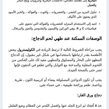
البحرية
إلى نظامك الغذائي: الأعشاب البحرية والروبيان وبلح البحر
و
الحبار
.
تناول المزيد من الخضر ، والخضروات ، والتوت ، والفواكه ، والخبز الأسود
الذي يحتوي على الألياف
انتبه إلى الاستخدام المتزايد للخضروات والفواكه التي تحتوي على
فيتامينات C و R. وهي الوركين والليمون والبقدونس والجوز والبرتقال.
الوصفات الممكنة عند طهي لحم الدجاج:
يجب مراعاة الشروط التالية لا ترتبط الزيادة في
الكوليسترول
ببعض
الأطعمة بقدر ارتباطها باستخدامها في شكل غير مقبول، إن الدجاج
المطهو ​​على البخار والمسلوق والمطهي مفيد لك على العكس من
اللحوم المقلية والمدخنة مع التوابل والتي تطفو في الدهون فإنها
تضر حتى بالصحة الجيدة.
يجب أن تكون الدواجن المسلوقة بيضاء أو كريمية اللون ، طرية
وناعمة. طعم ورائحة طبيعية ، في حساء نقي.
دجاج ورق الغار:
خذ 8 أفخاذ ثم انزع الجلد عنها وافصل اللحم عن العظام وضع الفلفل