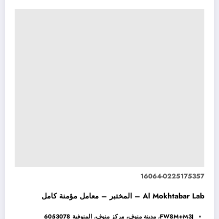
16064-0225175357
Al Mokhtabar Lab – المختبر – معامل مؤمنة كامل
FW8M+M3J، مدينة منوف، مركز منوف، المنوفية 6053078