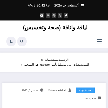
لتجاوز
أغسطس 6, 2026
8:36:43 AM
لى
لمحتوى
لياقة واناقة (صحة وتخسيس)
الرئيسية
مستشفيات
المستشفيات التي يشملها تأمين nextcare في المنوفية
مستشفيات
MohammedKhalf
سبتمبر 3, 2023
0 تعليقات