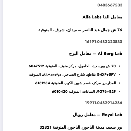
0483667533
معامل الفا Alfa Labs
76 ش جمال عبد الناصر – ميدان، شرف، المنوفية
16191-0482223830
Al Borg Lab – معامل البرج
70 ش بورسعيد، الحامول، مركز منوف، المنوفية 6047512
G4XP+5FV تقاطع، شارع الصباحي، Al-Manofya، المنوفية
المدارس, مركز، قسم شبين الكوم، المنوفية 6131284
9G76+82F، السادات، المنوفية 6010420
19911-0482914286
Royal Lab – معامل رويال
بور سعيد، مدينة الباجور، الباجور، المنوفية 32821