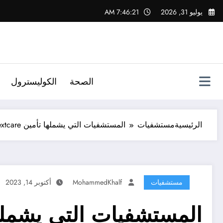
لتجاوز
يوليو 31, 2026
7:46:21 AM
لى
لمحتوى
الصحة
الكوليسترول
الرئيسية
مستشفيات
المستشفيات التي يشملها تأمين nextcare في القليوبية
مستشفيات
MohammedKhalf
أكتوبر 14, 2023