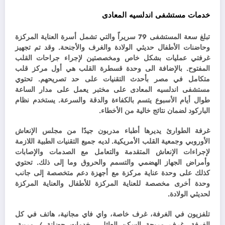
خدمات مستشفى اندلسيه المعادى
تبلغ سعة المستشفى 79 سريراً والتي تشمل أسرة العناية المركزة
وحاضنات الأطفال حديثي الولادة والغرف والأجنحة. وقد
تم تجهيز
غرفتي عمليات بشكل خاص ومخصصتين لإجراء جراحات القلب
المفتوح. بالإضافة الى
وحدة قسطرة القلب هي أول مركز قلب
متكامل في مصر بأحدث التقنيات على حد تصريحهم.
تحتوي
مستشفى اندلسيه المعادى على مختبر يعمل على مدار الساعة
طوال أيام الأسبوع يتسم بالكفاءة والدقة والسرعة. يستخدم نظام
الباركود لضمان نتائج خالية من الأخطاء.
غرفة الطوارئ يديرها أطباء مدربون جيدًا من مجلس الإنعاش
الأوروبي وجمعية القلب الأمريكية. لديه جميع التقنيات الطبية اللازمة
لإجراءات الإنعاش المتقدمة والتعامل مع الصدمات والإصابات
وأمراض الجهاز الهضمي والتسمم والحروق وما إلى ذلك. ت
حتوي
كذلك على وحدة عناية مركزة مع أجهزة دعم متخصصة إلى جانب
وحدة أخرى مخصصة للعناية المركزة للأطفال والعناية المركزة
لحديثي الولادة.
تلفزيون في الغرفة، غرف خاصة، واي فاي مجانية، هاتف في كل
الغرفة، غرف مريحة السكن العائلي، خدمات حضانة / مربية،