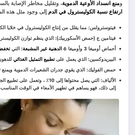
و
منع انسداد الأوعية الدموية
، وتقليل مخاطر الإصابة بالسكت
ارتفاع نسبة الكوليسترول في الدم
إلى وجود مثل هذه الم
فيتوسترولس: مما يقلل من إنتاج الكوليسترول في خلايا الكب
فيتامين ج (حمض الأسكوربيك): الذي ينظم توازن الكوليستر
أحماض أوميغا 3 وأوميغا 6
الدهنية غير المشبعة
: التي
تخفض 
البيريدوكسين: الذي يعمل على
تطبيع التمثيل الغذائي
للدهون
حمض الفوليك: الذي يقوي جدران الشعيرات الدموية ويمنع 
الألياف: التي يصل محتواها إلى 10
إلى ذلك، فهو يساهم في تطهير الأمعاء في الوقت المناسب