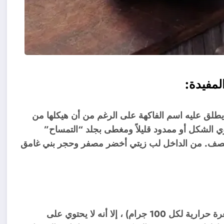
لمفيدة:
 يطلق عليه اسم الفاكهة على الرغم من أن هيكلها من
ي الشكل أو ممدود قليلاً ومغطى بجلد “التمساح”
1-200 جم إلى كيلوغرام ونصف. من الداخل لب زيتي أخضر مصفر وحجر بني غامق
على الرغم من القيمة الغذائية العالية للأفوكادو (220 سعرة حرارية لكل 100 جرام) ، إلا أنه لا يحتوي على