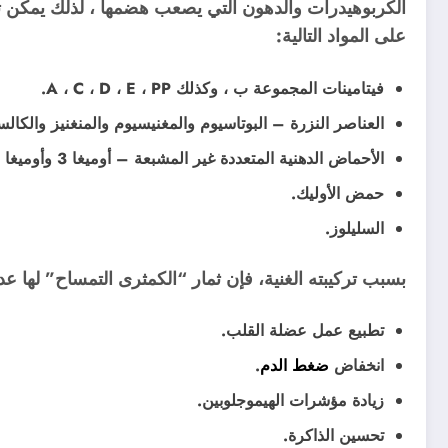
الكربوهيدرات والدهون التي يصعب هضمها ، لذلك يمكن 
على المواد التالية:
فيتامينات المجموعة ب ، وكذلك A ، C ، D ، E ، PP.
العناصر النزرة – البوتاسيوم والمغنيسيوم والمنغنيز والكال
الأحماض الدهنية المتعددة غير المشبعة – أوميغا 3 وأوميغا 6.
حمض الأوليك.
السليلوز.
بسبب تركيبته الغنية، فإن ثمار “الكمثرى التمساح” لها 
تطبيع عمل عضلة القلب.
انخفاض
ضغط الدم
.
زيادة مؤشرات الهيموجلوبين.
تحسين الذاكرة.